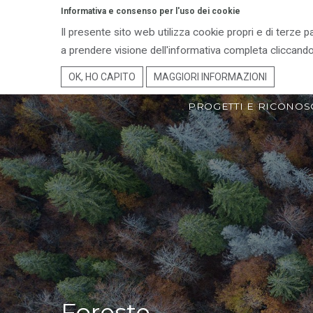
Informativa e consenso per l'uso dei cookie
Il presente sito web utilizza cookie propri e di terze p
ENTE PARCO
TER
a prendere visione dell'informativa completa cliccando
OK, HO CAPITO
MAGGIORI INFORMAZIONI
PROGETTI E RICONOS
Foreste