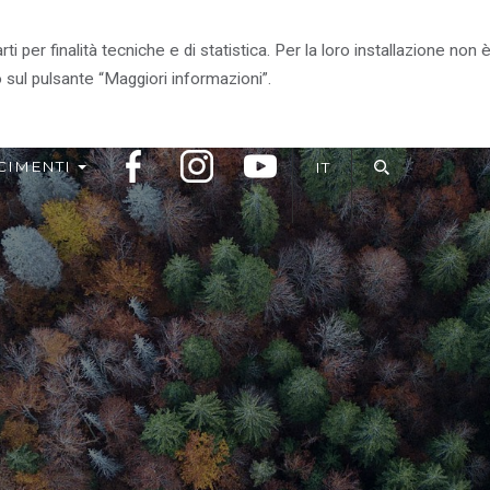
arti per finalità tecniche e di statistica. Per la loro installazione n
RITORIO
VIVI IL PARCO
IL PARCO CONSIGLIA
 sul pulsante “Maggiori informazioni”.
CIMENTI
IT