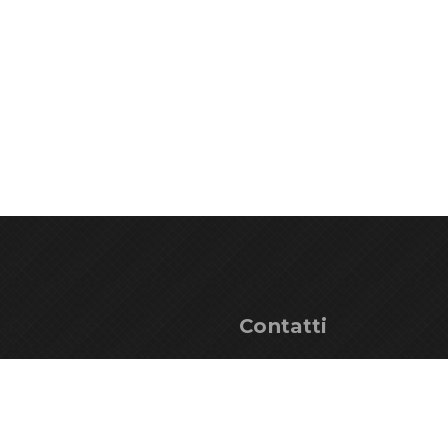
ga
Contatti
ndising
+39 0433 53534
onale
info@parcoprealpigiuli
ni