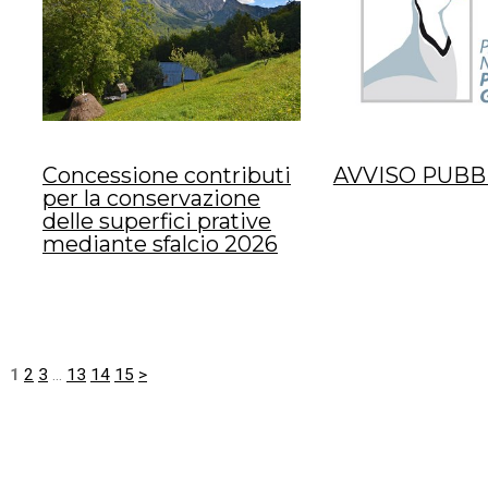
Concessione contributi
AVVISO PUBB
per la conservazione
delle superfici prative
mediante sfalcio 2026
1
2
3
...
13
14
15
>