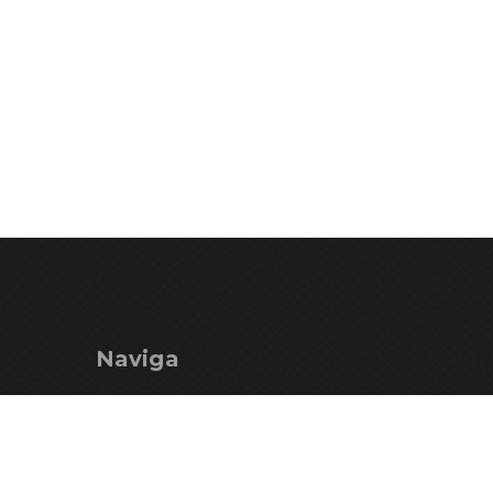
Naviga
Navi
Ente Parco
Mercha
Territorio
Istituzi
Vivi il Parco
Istituzio